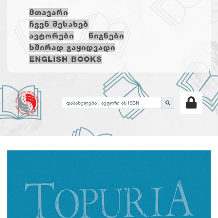
ᲛᲗᲐᲕᲐᲠᲘ
ᲩᲕᲔᲜ ᲨᲔᲡᲐᲮᲔᲑ
ᲐᲕᲢᲝᲠᲔᲑᲘ
ᲬᲘᲒᲜᲔᲑᲘ
ᲮᲨᲘᲠᲐᲓ ᲒᲐᲧᲘᲓᲕᲐᲓᲘ
ENGLISH BOOKS