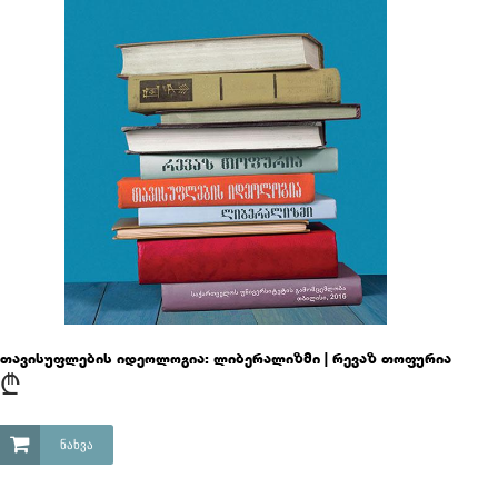
თავისუფლების იდეოლოგია: ლიბერალიზმი | რევაზ თოფურია
₾
ᲜᲐᲮᲕᲐ