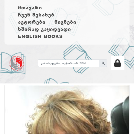
ᲛᲗᲐᲕᲐᲠᲘ
ᲩᲕᲔᲜ ᲨᲔᲡᲐᲮᲔᲑ
ᲐᲕᲢᲝᲠᲔᲑᲘ
ᲬᲘᲒᲜᲔᲑᲘ
ᲮᲨᲘᲠᲐᲓ ᲒᲐᲧᲘᲓᲕᲐᲓᲘ
ENGLISH BOOKS