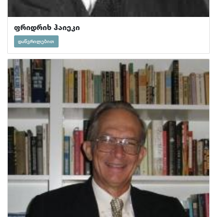
ფრიდრიხ ჰაიეკი
დაწვრილებით