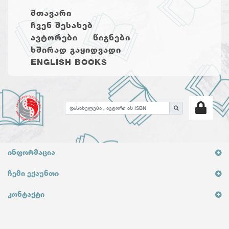
ᲛᲗᲐᲕᲐᲠᲘ
ᲩᲕᲔᲜ ᲨᲔᲡᲐᲮᲔᲑ
ᲐᲕᲢᲝᲠᲔᲑᲘ
ᲬᲘᲒᲜᲔᲑᲘ
ᲮᲨᲘᲠᲐᲓ ᲒᲐᲧᲘᲓᲕᲐᲓᲘ
ENGLISH BOOKS
ᲘᲜᲤᲝᲠᲛᲐᲪᲘᲐ
ᲩᲔᲛᲘ ᲔᲥᲐᲣᲜᲗᲘ
ᲙᲝᲜᲢᲐᲥᲢᲘ