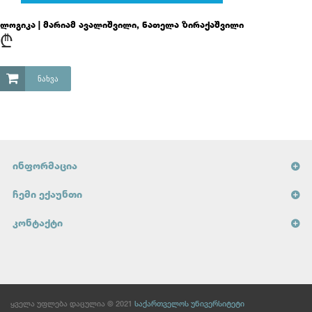
ლოგიკა | მარიამ ავალიშვილი, ნათელა ზირაქაშვილი
₾
ᲜᲐᲮᲕᲐ
ᲘᲜᲤᲝᲠᲛᲐᲪᲘᲐ
ᲩᲔᲛᲘ ᲔᲥᲐᲣᲜᲗᲘ
ᲙᲝᲜᲢᲐᲥᲢᲘ
ყველა უფლება დაცულია © 2021
საქართველოს უნივერსიტეტი