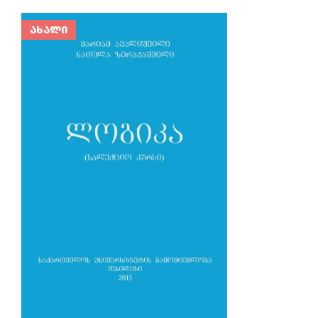
ᲐᲮᲐᲚᲘ