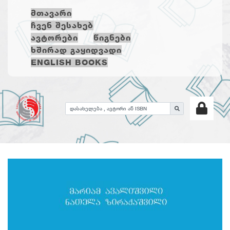
ᲛᲗᲐᲕᲐᲠᲘ
ᲩᲕᲔᲜ ᲨᲔᲡᲐᲮᲔᲑ
ᲐᲕᲢᲝᲠᲔᲑᲘ
ᲬᲘᲒᲜᲔᲑᲘ
ᲮᲨᲘᲠᲐᲓ ᲒᲐᲧᲘᲓᲕᲐᲓᲘ
ENGLISH BOOKS