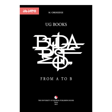
ᲐᲮᲐᲚᲘ