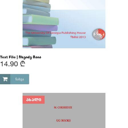
Text File | ჩხეიძე მაია
14.90 ₾
ᲜᲐᲮᲕᲐ
ᲐᲮᲐᲚᲘ