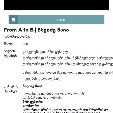
ᲧᲘᲓᲕᲐ
From A to B | ჩხეიძე მაია
გამომცემლობა:
წელი:
300
წიგნის
განკუთვნილია
პროფესიულ
–
შესახებ:
დარგობრივი
ინგლისური
ენის
შემსწავლელი
ქართველ
დარგობრივი
ინგლისური
ენის
დამოუკიდებლად
გამოყ
სახელმძღვანელოში
მოცემული
დავალებათა
ტიპები
ო
ჩვევების
ფორმირებაზე
.
ჩხეიძე მაია
ავტორის
შესახებ:
ევროპული ენებისა და ფილოლოგიის
დეპარტამენტის უფროსი
პროფესორი
დოქტორი
ევროპული ენების და ფილოლოგიის დეპარტამენტი
ხელოვნებისა და ჰუმანიტარულ მეცნიერებათა