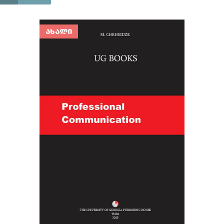
ᲐᲮᲐᲚᲘ