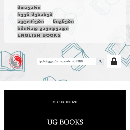
ᲛᲗᲐᲕᲐᲠᲘ
ᲩᲕᲔᲜ ᲨᲔᲡᲐᲮᲔᲑ
ᲐᲕᲢᲝᲠᲔᲑᲘ
ᲬᲘᲒᲜᲔᲑᲘ
ᲮᲨᲘᲠᲐᲓ ᲒᲐᲧᲘᲓᲕᲐᲓᲘ
ENGLISH BOOKS