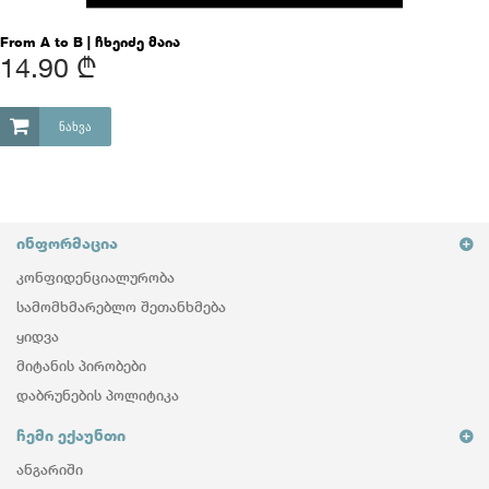
From A to B | ჩხეიძე მაია
14.90 ₾
ᲜᲐᲮᲕᲐ
ᲘᲜᲤᲝᲠᲛᲐᲪᲘᲐ
ᲙᲝᲜᲤᲘᲓᲔᲜᲪᲘᲐᲚᲣᲠᲝᲑᲐ
ᲡᲐᲛᲝᲛᲮᲛᲐᲠᲔᲑᲚᲝ ᲨᲔᲗᲐᲜᲮᲛᲔᲑᲐ
ᲧᲘᲓᲕᲐ
ᲛᲘᲢᲐᲜᲘᲡ ᲞᲘᲠᲝᲑᲔᲑᲘ
ᲓᲐᲑᲠᲣᲜᲔᲑᲘᲡ ᲞᲝᲚᲘᲢᲘᲙᲐ
ᲩᲔᲛᲘ ᲔᲥᲐᲣᲜᲗᲘ
ᲐᲜᲒᲐᲠᲘᲨᲘ