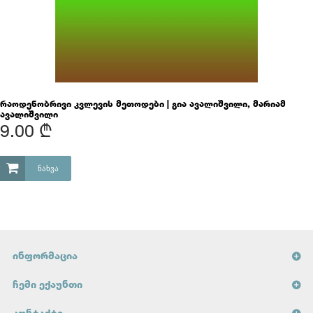
რაოდენობრივი კვლევის მეთოდები | გია ავალიშვილი, მარიამ
ავალიშვილი
9.00 ₾
ᲜᲐᲮᲕᲐ
ᲘᲜᲤᲝᲠᲛᲐᲪᲘᲐ
ᲩᲔᲛᲘ ᲔᲥᲐᲣᲜᲗᲘ