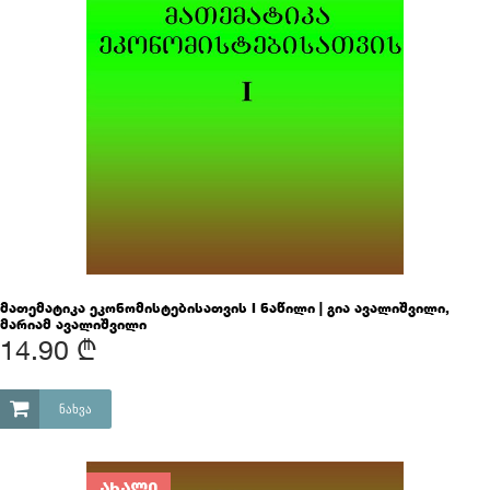
მათემატიკა ეკონომისტებისათვის I ნაწილი | გია ავალიშვილი,
მარიამ ავალიშვილი
14.90 ₾
ᲜᲐᲮᲕᲐ
ᲐᲮᲐᲚᲘ