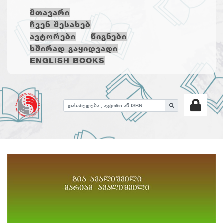
ᲛᲗᲐᲕᲐᲠᲘ
ᲩᲕᲔᲜ ᲨᲔᲡᲐᲮᲔᲑ
ᲐᲕᲢᲝᲠᲔᲑᲘ
ᲬᲘᲒᲜᲔᲑᲘ
ᲮᲨᲘᲠᲐᲓ ᲒᲐᲧᲘᲓᲕᲐᲓᲘ
ENGLISH BOOKS