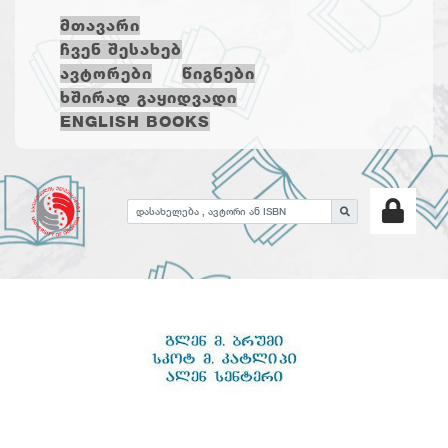
ᲛᲗᲐᲕᲐᲠᲘ
ᲩᲕᲔᲜ ᲨᲔᲡᲐᲮᲔᲑ
ᲐᲕᲢᲝᲠᲔᲑᲘ
ᲬᲘᲒᲜᲔᲑᲘ
ᲮᲨᲘᲠᲐᲓ ᲒᲐᲧᲘᲓᲕᲐᲓᲘ
ENGLISH BOOKS