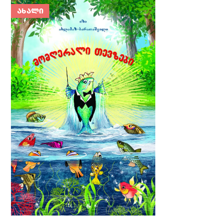
ᲐᲮᲐᲚᲘ