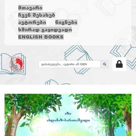
ᲛᲗᲐᲕᲐᲠᲘ
ᲩᲕᲔᲜ ᲨᲔᲡᲐᲮᲔᲑ
ᲐᲕᲢᲝᲠᲔᲑᲘ
ᲬᲘᲒᲜᲔᲑᲘ
ᲮᲨᲘᲠᲐᲓ ᲒᲐᲧᲘᲓᲕᲐᲓᲘ
ENGLISH BOOKS