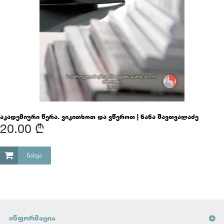
აკადემიური წერა. ვიკითხოთ და ვწეროთ | ნანა შავთვალაძე
20.00 ₾
ᲜᲐᲮᲕᲐ
ᲘᲜᲤᲝᲠᲛᲐᲪᲘᲐ