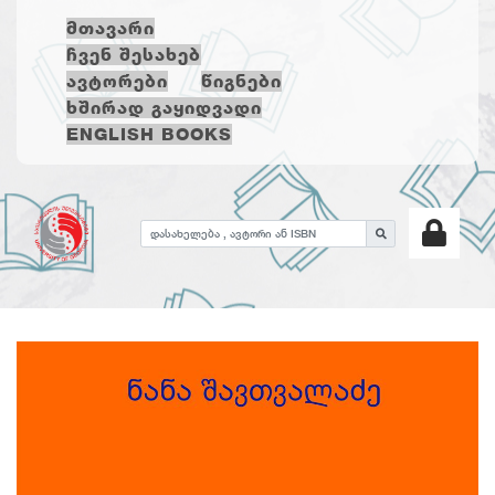
ᲛᲗᲐᲕᲐᲠᲘ
ᲩᲕᲔᲜ ᲨᲔᲡᲐᲮᲔᲑ
ᲐᲕᲢᲝᲠᲔᲑᲘ
ᲬᲘᲒᲜᲔᲑᲘ
ᲮᲨᲘᲠᲐᲓ ᲒᲐᲧᲘᲓᲕᲐᲓᲘ
ENGLISH BOOKS