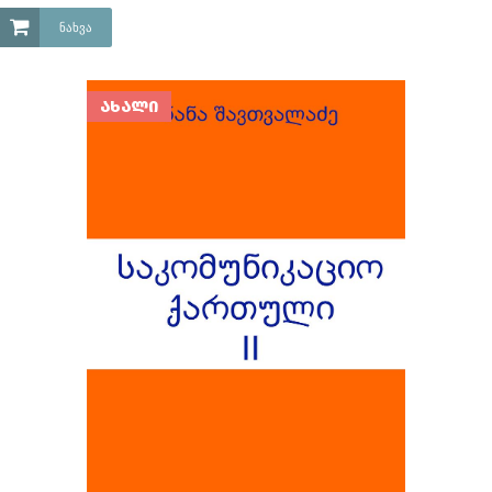
ᲜᲐᲮᲕᲐ
ᲐᲮᲐᲚᲘ