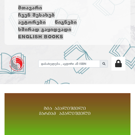
ᲛᲗᲐᲕᲐᲠᲘ
ᲩᲕᲔᲜ ᲨᲔᲡᲐᲮᲔᲑ
ᲐᲕᲢᲝᲠᲔᲑᲘ
ᲬᲘᲒᲜᲔᲑᲘ
ᲮᲨᲘᲠᲐᲓ ᲒᲐᲧᲘᲓᲕᲐᲓᲘ
ENGLISH BOOKS