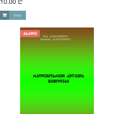
10.00 ₾
ᲜᲐᲮᲕᲐ
ᲐᲮᲐᲚᲘ