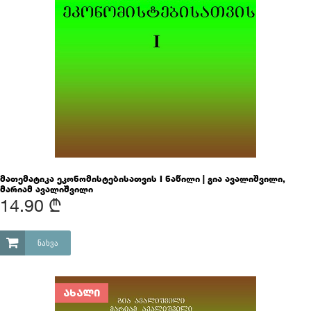
მათემატიკა ეკონომისტებისათვის I ნაწილი | გია ავალიშვილი,
მარიამ ავალიშვილი
14.90 ₾
ᲜᲐᲮᲕᲐ
ᲐᲮᲐᲚᲘ